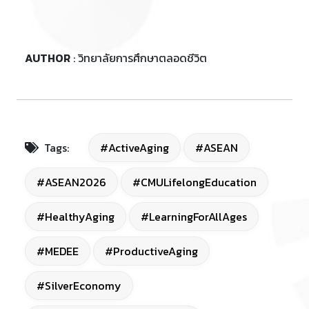
AUTHOR
: วิทยาลัยการศึกษาตลอดชีวิต
Tags:
#ActiveAging
#ASEAN
#ASEAN2026
#CMULifelongEducation
#HealthyAging
#LearningForAllAges
#MEDEE
#ProductiveAging
#SilverEconomy