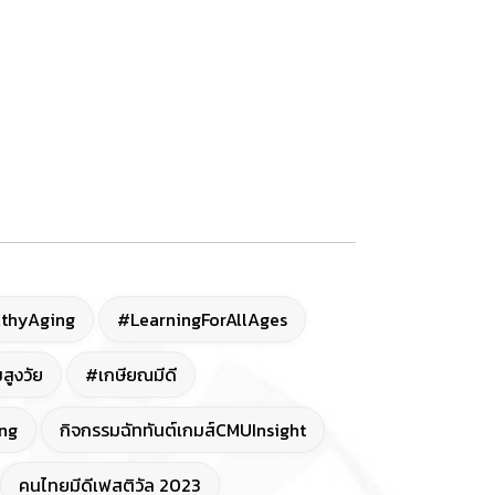
thyAging
#LearningForAllAges
สูงวัย
#เกษียณมีดี
ng
กิจกรรมฉัททันต์เกมส์CMUInsight
คนไทยมีดีเฟสติวัล 2023