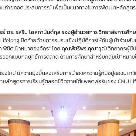
พร้อมถ่ายทอดประสบการณ์ เพื่อเป็นแนวทางในการพัฒนาหลักสู
รย์ ดร. รสริน โอสถานันต์กุล รองผู้อำนวยการ วิทยาลัยการศึกษ
ifelong ปิดท้ายด้วยการอบรมเชิงปฏิบัติการให้กับผู้เข้าร่วมสั
้า พิชิตเป้าหมายองค์กร” โดย
คุณพัชรีพร คุณาวุฒิ
วิทยากรผู้ม
คการออกแบบกลยุทธ์การตลาด ด้านการศึกษาสำหรับกลุ่มเป้าหมาย
งใหม่ มีความมุ่งมั่นส่งเสริมการนำองค์ความรู้ที่มีอยู่ของมหาวิ
กสูตรการเรียนรู้ตลอดชีวิตภายใต้แพลตฟอร์มของ CMU Lifelong