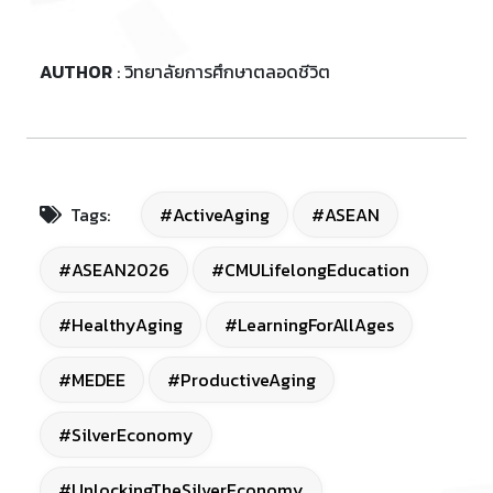
AUTHOR
: วิทยาลัยการศึกษาตลอดชีวิต
Tags:
#ActiveAging
#ASEAN
#ASEAN2026
#CMULifelongEducation
#HealthyAging
#LearningForAllAges
#MEDEE
#ProductiveAging
#SilverEconomy
#UnlockingTheSilverEconomy