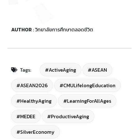
AUTHOR
: วิทยาลัยการศึกษาตลอดชีวิต
Tags:
#ActiveAging
#ASEAN
#ASEAN2026
#CMULifelongEducation
#HealthyAging
#LearningForAllAges
#MEDEE
#ProductiveAging
#SilverEconomy