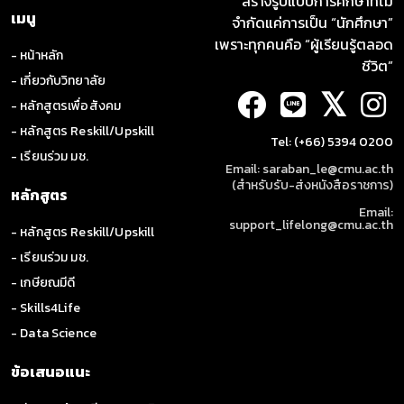
สร้างรูปแบบการศึกษาที่ไม่
เมนู
จำกัดแค่การเป็น “นักศึกษา”
เพราะทุกคนคือ “ผู้เรียนรู้ตลอด
- หน้าหลัก
ชีวิต”
- เกี่ยวกับวิทยาลัย
𝕏
- หลักสูตรเพื่อสังคม
- หลักสูตร Reskill/Upskill
Tel: (+66) 5394 0200
- เรียนร่วม มช.
Email: saraban_le@cmu.ac.th
(สำหรับรับ-ส่งหนังสือราชการ)
หลักสูตร
Email:
support_lifelong@cmu.ac.th
- หลักสูตร Reskill/Upskill
- เรียนร่วม มช.
- เกษียณมีดี
- Skills4Life
- Data Science
ข้อเสนอแนะ