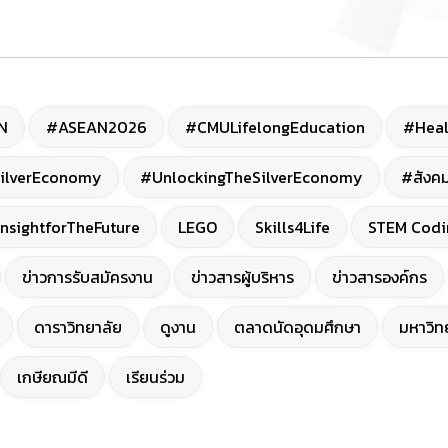
N
#ASEAN2026
#CMULifelongEducation
#Heal
ilverEconomy
#UnlockingTheSilverEconomy
#สังคม
nsightforTheFuture
LEGO
Skills4Life
STEM Codi
ข่าวการรับสมัครงาน
ข่าวสารผู้บริหาร
ข่าวสารองค์กร
ดาราวิทยาลัย
ดูงาน
ตลาดนัดอุดมศึกษา
มหาวิทย
เกษียณมีดี
เรียนร่วม