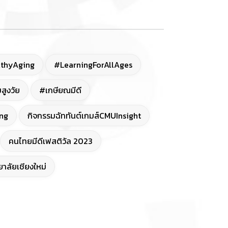
thyAging
#LearningForAllAges
สูงวัย
#เกษียณมีดี
ng
กิจกรรมฉัททันต์เกมส์CMUInsight
คนไทยมีดีเฟสติวัล 2023
าลัยเชียงใหม่