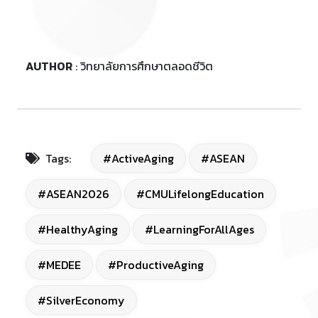
AUTHOR
: วิทยาลัยการศึกษาตลอดชีวิต
Tags:
#ActiveAging
#ASEAN
#ASEAN2026
#CMULifelongEducation
#HealthyAging
#LearningForAllAges
#MEDEE
#ProductiveAging
#SilverEconomy