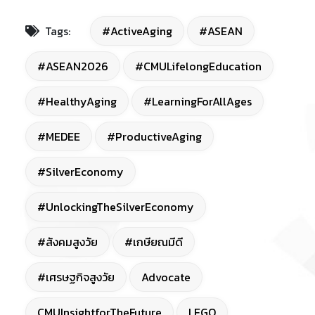
Tags:
#ActiveAging
#ASEAN
#ASEAN2026
#CMULifelongEducation
#HealthyAging
#LearningForAllAges
#MEDEE
#ProductiveAging
#SilverEconomy
#UnlockingTheSilverEconomy
#สังคมสูงวัย
#เกษียณมีดี
#เศรษฐกิจสูงวัย
Advocate
CMUInsightforTheFuture
LEGO