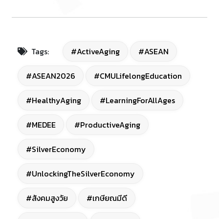
Tags:
#ActiveAging
#ASEAN
#ASEAN2026
#CMULifelongEducation
#HealthyAging
#LearningForAllAges
#MEDEE
#ProductiveAging
#SilverEconomy
#UnlockingTheSilverEconomy
#สังคมสูงวัย
#เกษียณมีดี