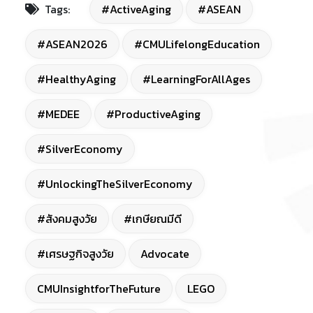
Tags:
#ActiveAging
#ASEAN
#ASEAN2026
#CMULifelongEducation
#HealthyAging
#LearningForAllAges
#MEDEE
#ProductiveAging
#SilverEconomy
#UnlockingTheSilverEconomy
#สังคมสูงวัย
#เกษียณมีดี
#เศรษฐกิจสูงวัย
Advocate
CMUInsightforTheFuture
LEGO