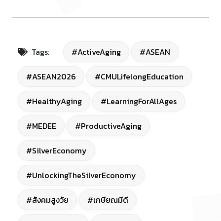
Tags:
#ActiveAging
#ASEAN
#ASEAN2026
#CMULifelongEducation
#HealthyAging
#LearningForAllAges
#MEDEE
#ProductiveAging
#SilverEconomy
#UnlockingTheSilverEconomy
#สังคมสูงวัย
#เกษียณมีดี