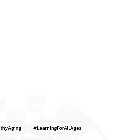
thyAging
#LearningForAllAges