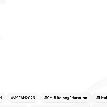
N
#ASEAN2026
#CMULifelongEducation
#Heal