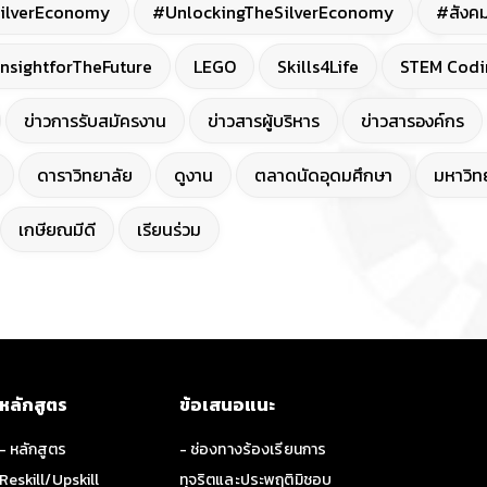
ilverEconomy
#UnlockingTheSilverEconomy
#สังคม
nsightforTheFuture
LEGO
Skills4Life
STEM Codi
ข่าวการรับสมัครงาน
ข่าวสารผู้บริหาร
ข่าวสารองค์กร
ดาราวิทยาลัย
ดูงาน
ตลาดนัดอุดมศึกษา
มหาวิทย
เกษียณมีดี
เรียนร่วม
หลักสูตร
ข้อเสนอแนะ
- หลักสูตร
- ช่องทางร้องเรียนการ
Reskill/Upskill
ทุจริตและประพฤติมิชอบ